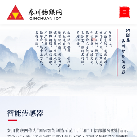
沁
。
气
聚
眉
山
，
才
溢
东
坡
，
秦
川
。
有
博
闻
广
见
雄
天
下
忠
肝
义
胆
，
云
天
。
千
古
书
香
，
变
幻
，
谁
解
为
人
与
？
良
知
里
，
淡
利
禄
，
只
为
心
安
。

初
心
使
命
登
吾
往
矣
无
私
道
自
宽
造
智
能
传
感
知
世
界
城
乡
智
慧
，
人
间
。
物
物
相
联
，
相
印
，
户
户
家
家
人
。
快
努
力
，
越
万
水
，
直
达
云
端
园
春
秦
川
智
道
，
德
万
做
功
攀
。
，
幸
心
尽
千
蕴
文
贯
般
官
名
，
感
福
心
欢
山
能
传
感
；
、
；
器
智能传感器
秦川物联网作为“国家智能制造示范工厂”和“工信部服务型制造示